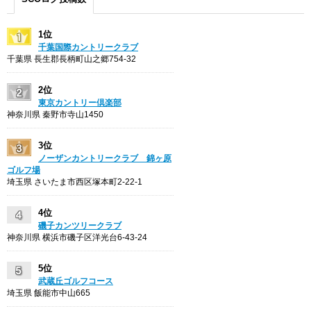
1位
千葉国際カントリークラブ
千葉県 長生郡長柄町山之郷754-32
2位
東京カントリー倶楽部
神奈川県 秦野市寺山1450
3位
ノーザンカントリークラブ 錦ヶ原
ゴルフ場
埼玉県 さいたま市西区塚本町2-22-1
4位
磯子カンツリークラブ
神奈川県 横浜市磯子区洋光台6-43-24
5位
武蔵丘ゴルフコース
埼玉県 飯能市中山665