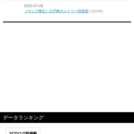
2026-07-08
［マップ修正］江戸崎カントリー倶楽部
[
Update
]
データランキング
SCOログ投稿数