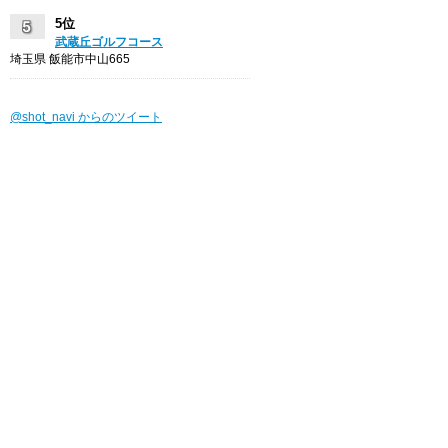
5位
武蔵丘ゴルフコース
埼玉県 飯能市中山665
@shot_navi からのツイート