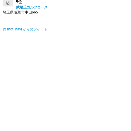
5位
武蔵丘ゴルフコース
埼玉県 飯能市中山665
@shot_navi からのツイート