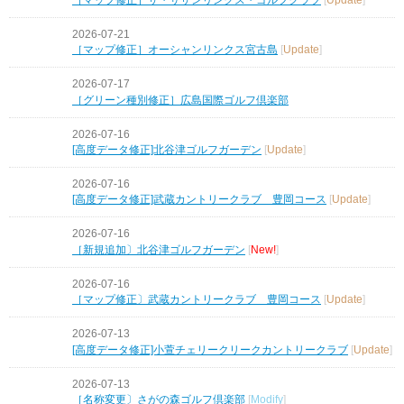
2026-07-21
［マップ修正］オーシャンリンクス宮古島
[
Update
]
2026-07-17
［グリーン種別修正］広島国際ゴルフ倶楽部
2026-07-16
[高度データ修正]北谷津ゴルフガーデン
[
Update
]
2026-07-16
[高度データ修正]武蔵カントリークラブ 豊岡コース
[
Update
]
2026-07-16
［新規追加〕北谷津ゴルフガーデン
[
New!
]
2026-07-16
［マップ修正〕武蔵カントリークラブ 豊岡コース
[
Update
]
2026-07-13
[高度データ修正]小萱チェリークリークカントリークラブ
[
Update
]
2026-07-13
［名称変更〕さがの森ゴルフ倶楽部
[
Modify
]