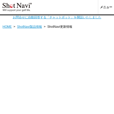
メニュー
お問合せに自動回答する「チャットボット」を開設いたしました
HOME
>
ShotNavi製品情報
>
ShotNavi更新情報