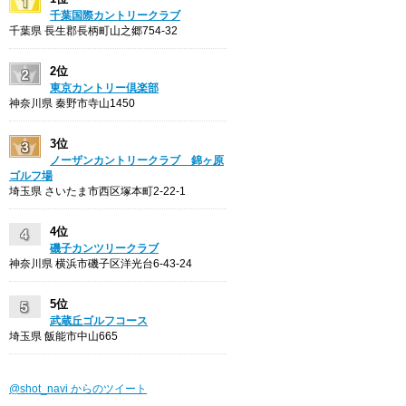
千葉国際カントリークラブ
千葉県 長生郡長柄町山之郷754-32
2位
東京カントリー倶楽部
神奈川県 秦野市寺山1450
3位
ノーザンカントリークラブ 錦ヶ原
ゴルフ場
埼玉県 さいたま市西区塚本町2-22-1
4位
磯子カンツリークラブ
神奈川県 横浜市磯子区洋光台6-43-24
5位
武蔵丘ゴルフコース
埼玉県 飯能市中山665
@shot_navi からのツイート