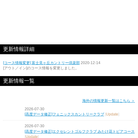
更新情報詳細
[コース情報変更] 富士見ヶ丘カントリー倶楽部
2020-12-14
[アウト／イン]のコース情報を変更しました。
更新情報一覧
海外の情報更新一覧はこちら ＞
2026-07-30
[高度データ修正]フェニックスカントリークラブ
[
Update
]
2026-07-30
[高度データ修正]エクセレントゴルフクラブ みたけ花トピアコース
[
Update
]