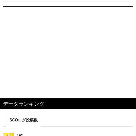
データランキング
SCOログ投稿数
1位