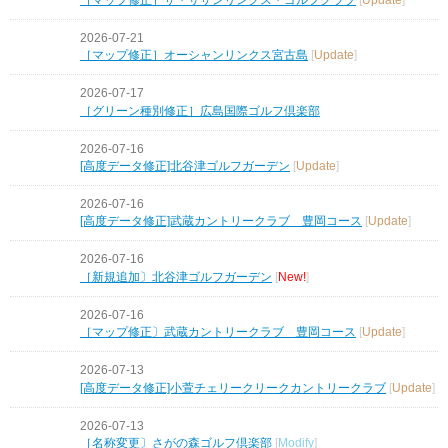
2026-07-21
［マップ修正］オーシャンリンクス宮古島
[
Update
]
2026-07-17
［グリーン種別修正］広島国際ゴルフ倶楽部
2026-07-16
[高度データ修正]北谷津ゴルフガーデン
[
Update
]
2026-07-16
[高度データ修正]武蔵カントリークラブ 豊岡コース
[
Update
]
2026-07-16
［新規追加〕北谷津ゴルフガーデン
[
New!
]
2026-07-16
［マップ修正〕武蔵カントリークラブ 豊岡コース
[
Update
]
2026-07-13
[高度データ修正]小萱チェリークリークカントリークラブ
[
Update
]
2026-07-13
［名称変更〕さがの森ゴルフ倶楽部
[
Modify
]