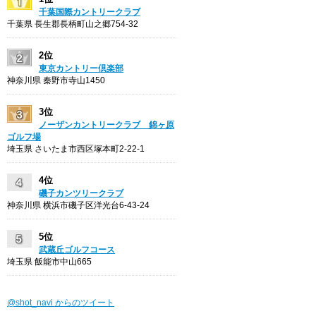
千葉国際カントリークラブ
千葉県 長生郡長柄町山之郷754-32
2位
東京カントリー倶楽部
神奈川県 秦野市寺山1450
3位
ノーザンカントリークラブ 錦ヶ原
ゴルフ場
埼玉県 さいたま市西区塚本町2-22-1
4位
磯子カンツリークラブ
神奈川県 横浜市磯子区洋光台6-43-24
5位
武蔵丘ゴルフコース
埼玉県 飯能市中山665
@shot_navi からのツイート