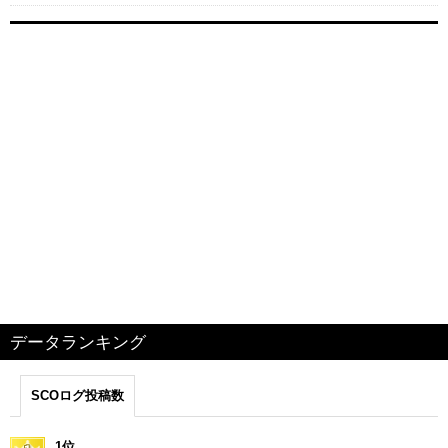
データランキング
SCOログ投稿数
1位