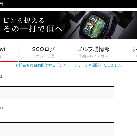
情報
vi
SCOログ
ゴルフ場情報
報
ラウンド管理
予約＆レイアウト
お問合せに自動回答する「チャットボット」を開設いたしました
報
-06