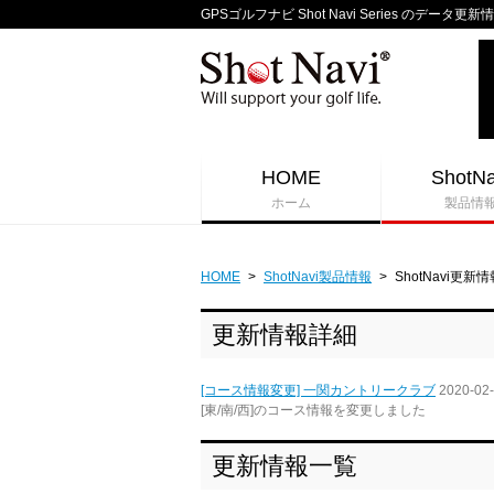
GPSゴルフナビ Shot Navi Series のデータ更新
HOME
ShotNa
ホーム
製品情
HOME
>
ShotNavi製品情報
>
ShotNavi更新情
更新情報詳細
[コース情報変更] 一関カントリークラブ
2020-02
[東/南/西]のコース情報を変更しました
更新情報一覧