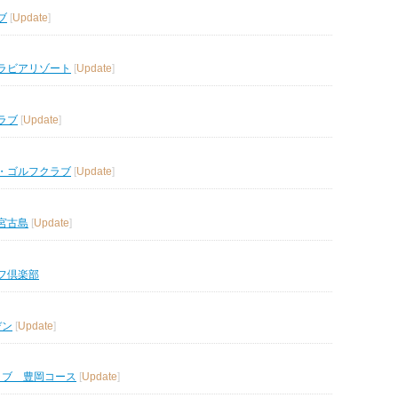
ブ
[
Update
]
ラビアリゾート
[
Update
]
ラブ
[
Update
]
・ゴルフクラブ
[
Update
]
宮古島
[
Update
]
フ倶楽部
デン
[
Update
]
ラブ 豊岡コース
[
Update
]