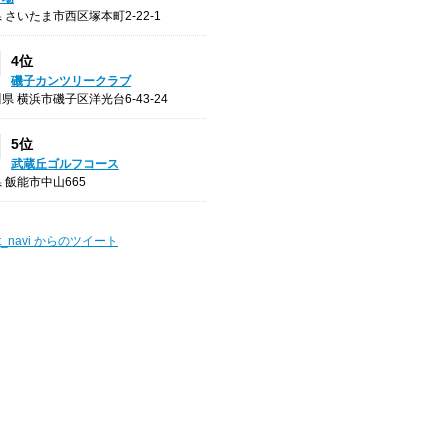
 さいたま市西区塚本町2-22-1
4位
磯子カンツリークラブ
県 横浜市磯子区洋光台6-43-24
5位
武蔵丘ゴルフコース
 飯能市中山665
t_navi からのツイート