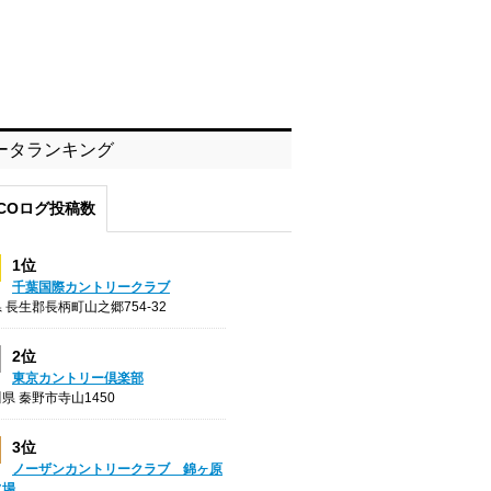
ータランキング
COログ投稿数
1位
千葉国際カントリークラブ
 長生郡長柄町山之郷754-32
2位
東京カントリー倶楽部
県 秦野市寺山1450
3位
ノーザンカントリークラブ 錦ヶ原
フ場