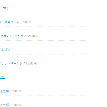
[
New!
]
ブ 豊岡コース
[
Update
]
ークカントリークラブ
[
Update
]
[
Modify
]
クカントリークラブ
[
Update
]
ラブ
ート沖縄
[
Update
]
ート沖縄
[
Update
]