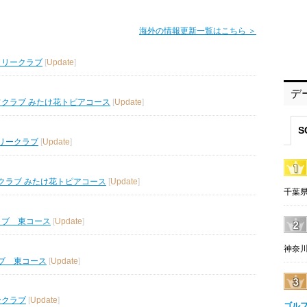
海外の情報更新一覧はこちら ＞
トリークラブ
[
Update
]
デ
フクラブ みたけ花トピアコース
[
Update
]
S
リークラブ
[
Update
]
クラブ みたけ花トピアコース
[
Update
]
千葉県
ラブ 東コース
[
Update
]
神奈川
ブ 東コース
[
Update
]
ークラブ
[
Update
]
ゴル