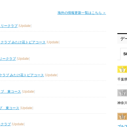
海外の情報更新一覧はこちら ＞
トリークラブ
[
Update
]
デ
フクラブ みたけ花トピアコース
[
Update
]
S
リークラブ
[
Update
]
クラブ みたけ花トピアコース
[
Update
]
千葉県
ラブ 東コース
[
Update
]
神奈川
ブ 東コース
[
Update
]
ークラブ
[
Update
]
ゴル