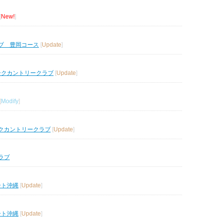
[
New!
]
ブ 豊岡コース
[
Update
]
ークカントリークラブ
[
Update
]
[
Modify
]
クカントリークラブ
[
Update
]
ラブ
ート沖縄
[
Update
]
ート沖縄
[
Update
]