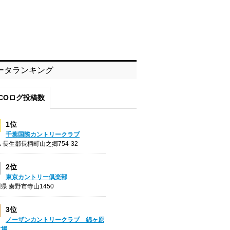
ータランキング
COログ投稿数
1位
千葉国際カントリークラブ
 長生郡長柄町山之郷754-32
2位
東京カントリー倶楽部
県 秦野市寺山1450
3位
ノーザンカントリークラブ 錦ヶ原
フ場