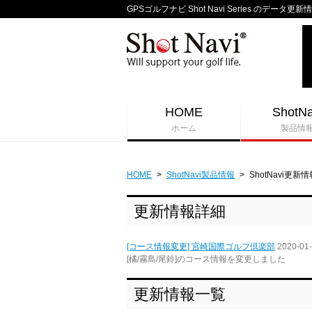
GPSゴルフナビ Shot Navi Series のデータ更新
HOME
ShotNa
ホーム
製品情
HOME
>
ShotNavi製品情報
>
ShotNavi更新情
更新情報詳細
[コース情報変更] 宮崎国際ゴルフ倶楽部
2020-01
[橘/霧島/尾鈴]のコース情報を変更しました
更新情報一覧