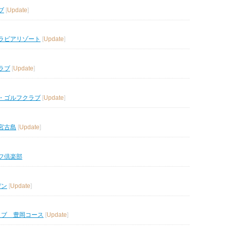
ブ
[
Update
]
ラビアリゾート
[
Update
]
ラブ
[
Update
]
・ゴルフクラブ
[
Update
]
宮古島
[
Update
]
フ倶楽部
デン
[
Update
]
ラブ 豊岡コース
[
Update
]