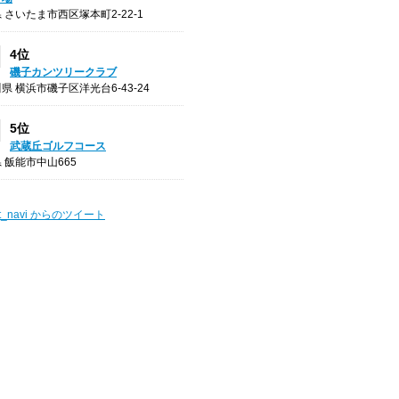
 さいたま市西区塚本町2-22-1
4位
磯子カンツリークラブ
県 横浜市磯子区洋光台6-43-24
5位
武蔵丘ゴルフコース
 飯能市中山665
t_navi からのツイート