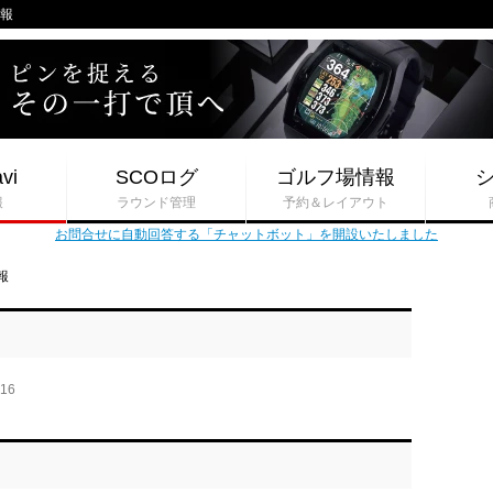
情報
vi
SCOログ
ゴルフ場情報
報
ラウンド管理
予約＆レイアウト
お問合せに自動回答する「チャットボット」を開設いたしました
報
-16