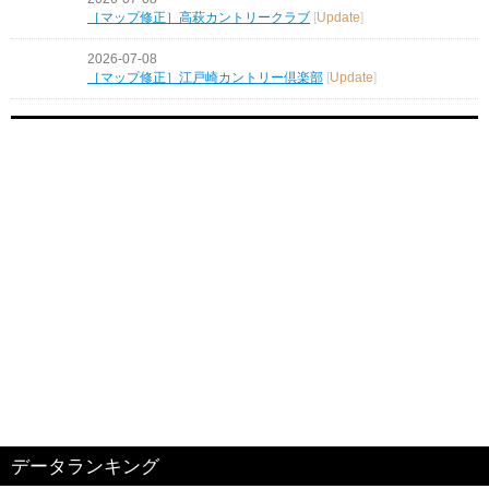
［マップ修正］高萩カントリークラブ
[
Update
]
2026-07-08
［マップ修正］江戸崎カントリー倶楽部
[
Update
]
データランキング