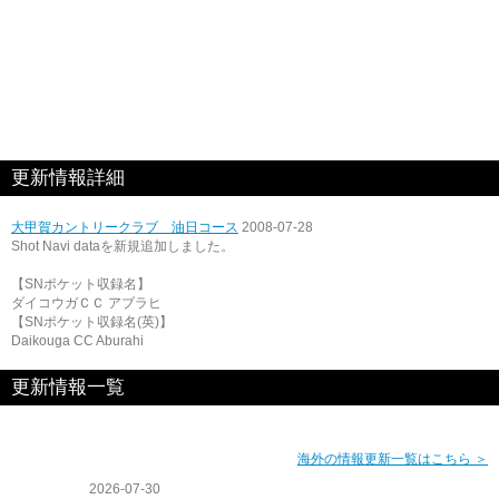
更新情報詳細
大甲賀カントリークラブ 油日コース
2008-07-28
Shot Navi dataを新規追加しました。
【SNポケット収録名】
ダイコウガＣＣ アブラヒ
【SNポケット収録名(英)】
Daikouga CC Aburahi
更新情報一覧
海外の情報更新一覧はこちら ＞
2026-07-30