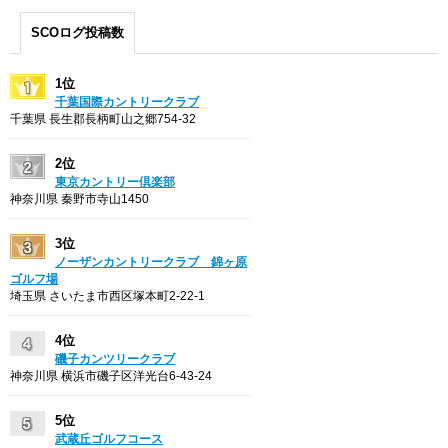
SCOログ投稿数
1位
千葉国際カントリークラブ
千葉県 長生郡長柄町山之郷754-32
2位
東京カントリー倶楽部
神奈川県 秦野市寺山1450
3位
ノーザンカントリークラブ 錦ヶ原
ゴルフ場
埼玉県 さいたま市西区塚本町2-22-1
4位
磯子カンツリークラブ
神奈川県 横浜市磯子区洋光台6-43-24
5位
武蔵丘ゴルフコース