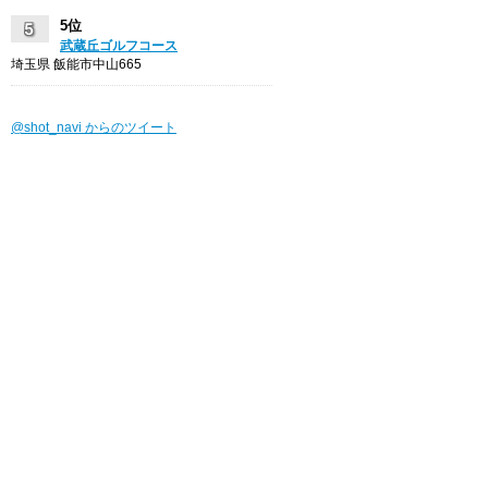
5位
武蔵丘ゴルフコース
埼玉県 飯能市中山665
@shot_navi からのツイート