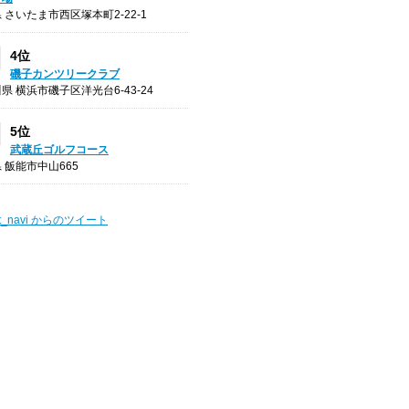
 さいたま市西区塚本町2-22-1
4位
磯子カンツリークラブ
県 横浜市磯子区洋光台6-43-24
5位
武蔵丘ゴルフコース
 飯能市中山665
t_navi からのツイート