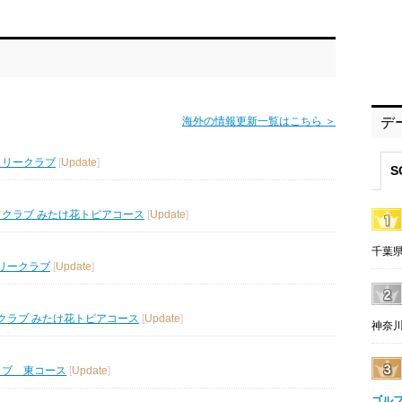
海外の情報更新一覧はこちら ＞
デ
トリークラブ
[
Update
]
S
フクラブ みたけ花トピアコース
[
Update
]
千葉県
リークラブ
[
Update
]
クラブ みたけ花トピアコース
[
Update
]
神奈川
ラブ 東コース
[
Update
]
ゴル