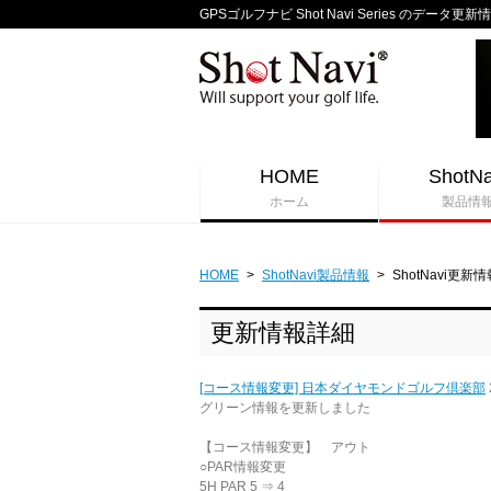
GPSゴルフナビ Shot Navi Series のデータ更新
HOME
ShotNa
ホーム
製品情
HOME
>
ShotNavi製品情報
>
ShotNavi更新情
更新情報詳細
[コース情報変更] 日本ダイヤモンドゴルフ倶楽部
グリーン情報を更新しました
【コース情報変更】 アウト
○PAR情報変更
5H PAR 5 ⇒ 4