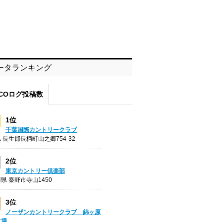
ータランキング
COログ投稿数
1位
千葉国際カントリークラブ
 長生郡長柄町山之郷754-32
2位
東京カントリー倶楽部
県 秦野市寺山1450
3位
ノーザンカントリークラブ 錦ヶ原
フ場