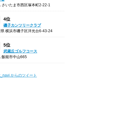
 さいたま市西区塚本町2-22-1
4位
磯子カンツリークラブ
県 横浜市磯子区洋光台6-43-24
5位
武蔵丘ゴルフコース
 飯能市中山665
t_navi からのツイート