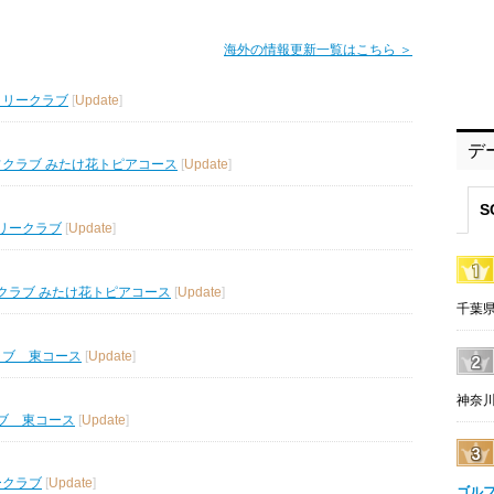
海外の情報更新一覧はこちら ＞
トリークラブ
[
Update
]
デ
フクラブ みたけ花トピアコース
[
Update
]
S
リークラブ
[
Update
]
クラブ みたけ花トピアコース
[
Update
]
千葉県
ラブ 東コース
[
Update
]
神奈川
ブ 東コース
[
Update
]
ークラブ
[
Update
]
ゴル