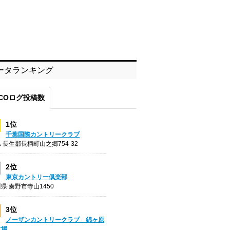
ータランキング
COログ投稿数
1位
千葉国際カントリークラブ
 長生郡長柄町山之郷754-32
2位
東京カントリー倶楽部
県 秦野市寺山1450
3位
ノーザンカントリークラブ 錦ヶ原
フ場