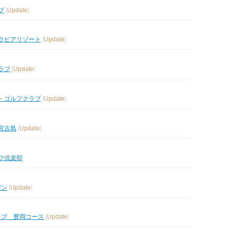
ブ
[
Update
]
ラビアリゾート
[
Update
]
ラブ
[
Update
]
・ゴルフクラブ
[
Update
]
宮古島
[
Update
]
フ倶楽部
デン
[
Update
]
ラブ 豊岡コース
[
Update
]