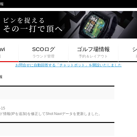
情報
vi
SCOログ
ゴルフ場情報
報
ラウンド管理
予約＆レイアウト
お問合せに自動回答する「チャットボット」を開設いたしました
報
-15
(IPを追加)を修正してShot Naviデータを更新しました。