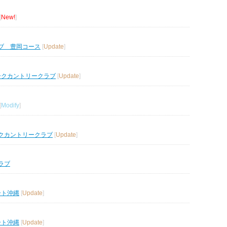
[
New!
]
ブ 豊岡コース
[
Update
]
ークカントリークラブ
[
Update
]
[
Modify
]
クカントリークラブ
[
Update
]
ラブ
ート沖縄
[
Update
]
ート沖縄
[
Update
]