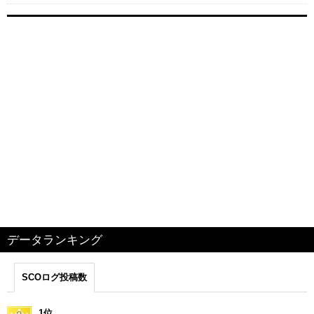
データランキング
SCOログ投稿数
1位