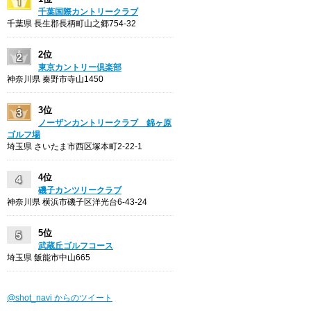
千葉国際カントリークラブ
千葉県 長生郡長柄町山之郷754-32
2位
東京カントリー倶楽部
神奈川県 秦野市寺山1450
3位
ノーザンカントリークラブ 錦ヶ原
ゴルフ場
埼玉県 さいたま市西区塚本町2-22-1
4位
磯子カンツリークラブ
神奈川県 横浜市磯子区洋光台6-43-24
5位
武蔵丘ゴルフコース
埼玉県 飯能市中山665
@shot_navi からのツイート