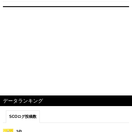
データランキング
SCOログ投稿数
1位