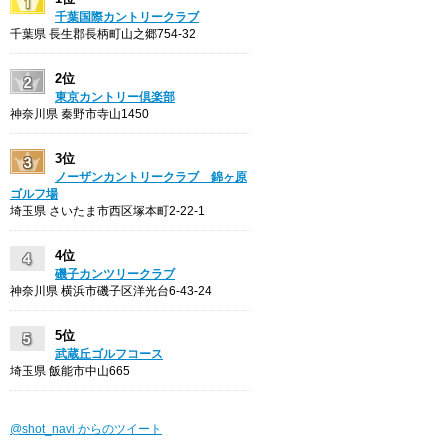
千葉国際カントリークラブ
千葉県 長生郡長柄町山之郷754-32
2位
東京カントリー倶楽部
神奈川県 秦野市寺山1450
3位
ノーザンカントリークラブ 錦ヶ原
ゴルフ場
埼玉県 さいたま市西区塚本町2-22-1
4位
磯子カンツリークラブ
神奈川県 横浜市磯子区洋光台6-43-24
5位
武蔵丘ゴルフコース
埼玉県 飯能市中山665
@shot_navi からのツイート