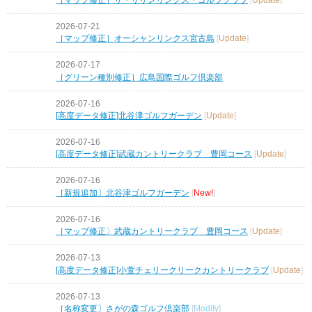
2026-07-21
［マップ修正］オーシャンリンクス宮古島
[
Update
]
2026-07-17
［グリーン種別修正］広島国際ゴルフ倶楽部
2026-07-16
[高度データ修正]北谷津ゴルフガーデン
[
Update
]
2026-07-16
[高度データ修正]武蔵カントリークラブ 豊岡コース
[
Update
]
2026-07-16
［新規追加〕北谷津ゴルフガーデン
[
New!
]
2026-07-16
［マップ修正〕武蔵カントリークラブ 豊岡コース
[
Update
]
2026-07-13
[高度データ修正]小萱チェリークリークカントリークラブ
[
Update
]
2026-07-13
［名称変更〕さがの森ゴルフ倶楽部
[
Modify
]