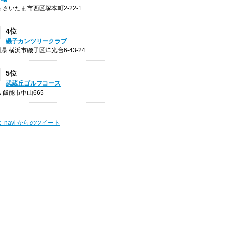
 さいたま市西区塚本町2-22-1
4位
磯子カンツリークラブ
県 横浜市磯子区洋光台6-43-24
5位
武蔵丘ゴルフコース
 飯能市中山665
t_navi からのツイート