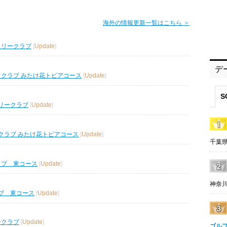
海外の情報更新一覧はこちら ＞
トリークラブ
[
Update
]
デ
フクラブ みたけ花トピアコース
[
Update
]
S
リークラブ
[
Update
]
クラブ みたけ花トピアコース
[
Update
]
千葉県
ラブ 東コース
[
Update
]
神奈川
ブ 東コース
[
Update
]
ークラブ
[
Update
]
ゴル