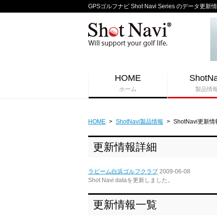
GPSゴルフナビ Shot Navi Series のデータ更新
HOME
ShotNa
ホーム
製品情
HOME
>
ShotNavi製品情報
>
ShotNavi更新情
更新情報詳細
ラビーム白浜ゴルフクラブ
2009-06-08
Shot Navi dataを更新しました。
更新情報一覧