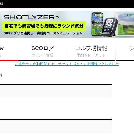
情報
vi
SCOログ
ゴルフ場情報
報
ラウンド管理
予約＆レイアウト
お問合せに自動回答する「チャットボット」を開設いたしました
報