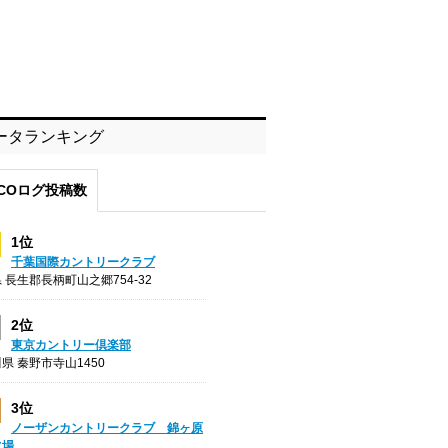
ータランキング
COログ投稿数
1位
千葉国際カントリークラブ
 長生郡長柄町山之郷754-32
2位
東京カントリー倶楽部
県 秦野市寺山1450
3位
ノーザンカントリークラブ 錦ヶ原
フ場