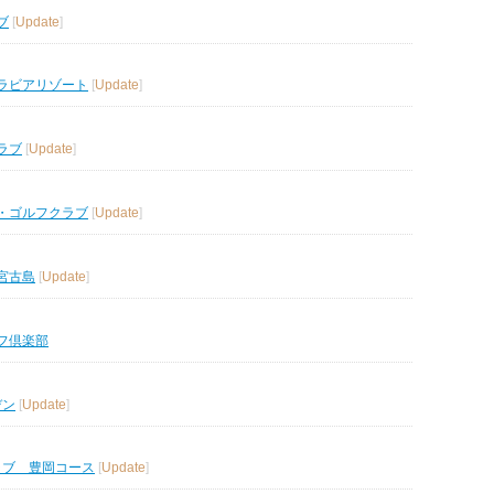
ブ
[
Update
]
ラビアリゾート
[
Update
]
ラブ
[
Update
]
・ゴルフクラブ
[
Update
]
宮古島
[
Update
]
フ倶楽部
デン
[
Update
]
ラブ 豊岡コース
[
Update
]