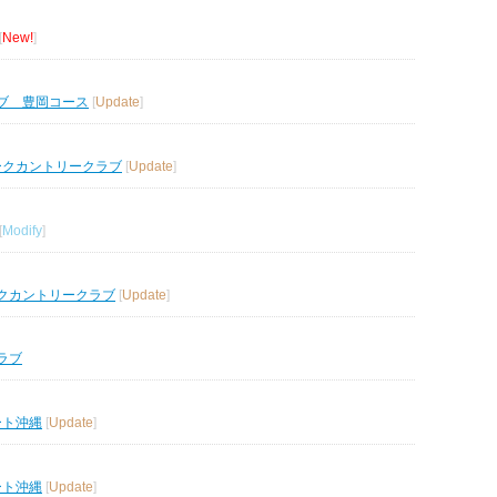
[
New!
]
ブ 豊岡コース
[
Update
]
ークカントリークラブ
[
Update
]
[
Modify
]
クカントリークラブ
[
Update
]
ラブ
ート沖縄
[
Update
]
ート沖縄
[
Update
]