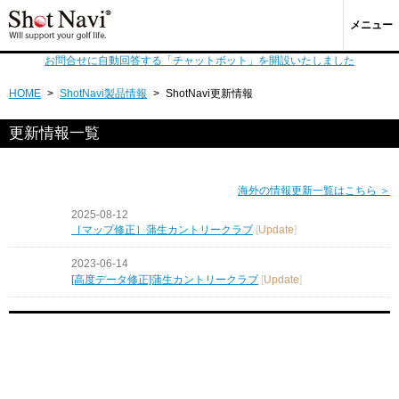
メニュー
お問合せに自動回答する「チャットボット」を開設いたしました
HOME
>
ShotNavi製品情報
>
ShotNavi更新情報
更新情報一覧
海外の情報更新一覧はこちら ＞
2025-08-12
［マップ修正］蒲生カントリークラブ
[
Update
]
2023-06-14
[高度データ修正]蒲生カントリークラブ
[
Update
]