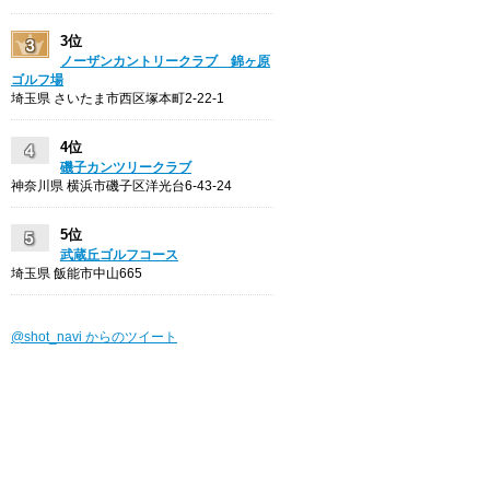
3位
ノーザンカントリークラブ 錦ヶ原
ゴルフ場
埼玉県 さいたま市西区塚本町2-22-1
4位
磯子カンツリークラブ
神奈川県 横浜市磯子区洋光台6-43-24
5位
武蔵丘ゴルフコース
埼玉県 飯能市中山665
@shot_navi からのツイート