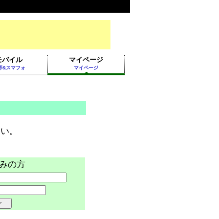
モバイル
マイページ
帯&スマフォ
マイページ
。
さい。
みの方