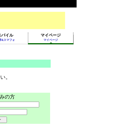
モバイル
マイページ
帯&スマフォ
マイページ
。
さい。
みの方