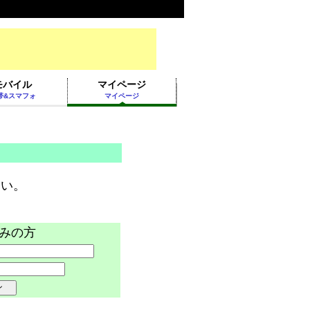
モバイル
マイページ
帯&スマフォ
マイページ
。
さい。
みの方