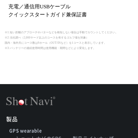
充電／通信用USBケーブル
クイックスタートガイド兼保証書
※1:短い距離のアプローチやパターなどを検知しない場合は手動でカウントしてください。
※2:当社調べ（2,000ヤード以上のコースを有するゴルフ場を対象）
国内・海外共にコース数は9ホール（OUT/INなど）を1コースと表示しています。
※3:バッテリーの連続使用時間は使用機能・期間などにより変化します。
製品
GPS wearable