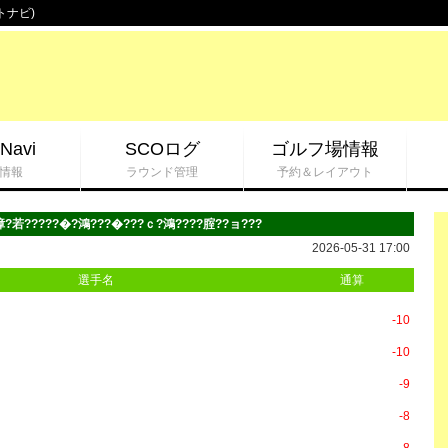
トナビ)
Navi
SCOログ
ゴルフ場情報
情報
ラウンド管理
予約＆レイアウト
障?若?????�?鴻???�???ｃ?鴻????腟??ョ???
2026-05-31 17:00
選手名
通算
-10
-10
-9
-8