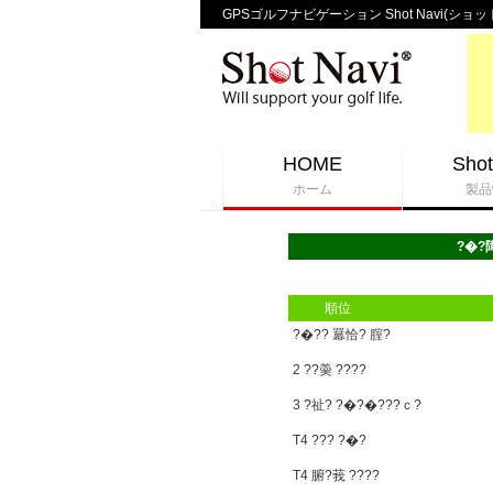
GPSゴルフナビゲーション Shot Navi(ショッ
HOME
Shot
ホーム
製品
?�?
順位
?�?? 羃恰? 腟?
2 ??羮 ????
3 ?祉? ?�?�???ｃ?
T4 ??? ?�?
T4 腑?莪 ????