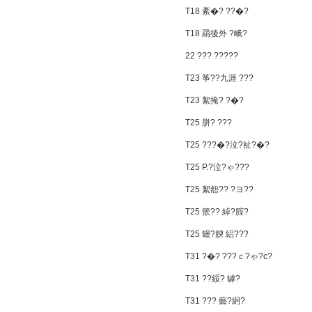
T18 紊�? ??�?
T18 羂後外 ?峨?
22 ??? ?????
T23 筝??九涯 ???
T23 絮掩? ?�?
T25 胼? ???
T25 ???�?泣?祉?�?
T25 P.?泣?ゃ???
T25 絮怨?? ?ヨ??
T25 篏?? 綽?腟?
T25 罎?腴 絽???
T31 ?�? ???ｃ?ゃ?с?
T31 ??綏? 罅?
T31 ??? 藝?絅?