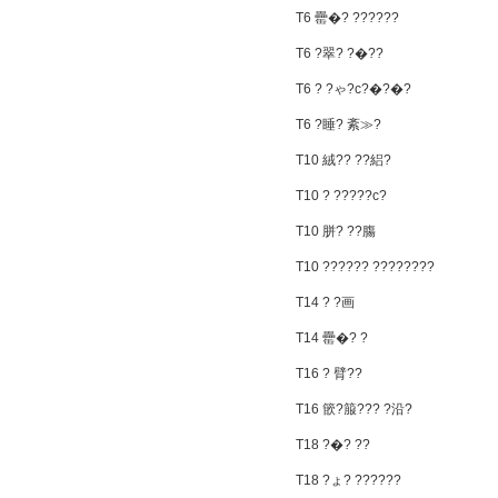
T6 罍�? ??????
T6 ?翠? ?�??
T6 ? ?ゃ?с?�?�?
T6 ?睡? 紊≫?
T10 絨?? ??絽?
T10 ? ?????с?
T10 胼? ??膓
T10 ?????? ????????
T14 ? ?画
T14 罍�? ?
T16 ? 臂??
T16 篏?箙??? ?沿?
T18 ?�? ??
T18 ?ょ? ??????