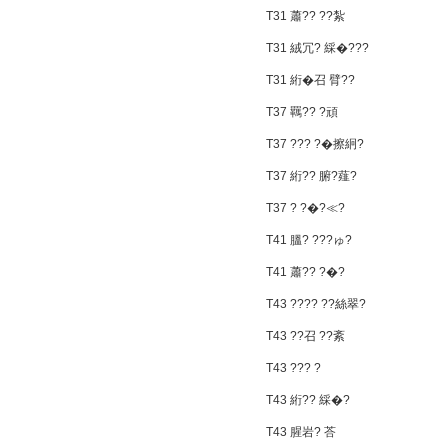
T31 蕭?? ??紮
T31 絨冗? 綵�???
T31 絎�召 臂??
T37 羈?? ?頑
T37 ??? ?�擦絅?
T37 絎?? 腑?薤?
T37 ? ?�?≪?
T41 膃? ???ゅ?
T41 蕭?? ?�?
T43 ???? ??絲翠?
T43 ??召 ??紊
T43 ??? ?
T43 絎?? 綵�?
T43 腥岩? 荅