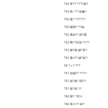
T43 筝?? ????絖?
T43 羝♂?? 綵�?
T50 羃? ??????
T50 腮画? ??絲
T52 紊ф?? 絅?紊
T52 羆??区扱 ????
T52 腑?莪 罅?罩?
T52 紊ч?? 罅?絖?
56 ?ュ? ???
T57 @緇?? ????
T57 綏?絏 ?我??
T57 篏?薤 ??
T60 胼? ?究※
T60 筝㊥?? 綽?