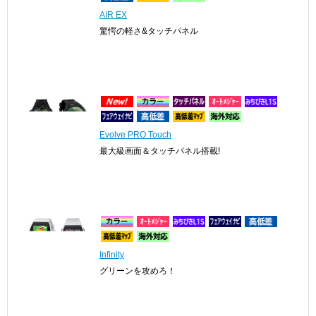
ShotNaviファミリー現行機種
AIR EX
驚愕の軽さ&タッチパネル
Evolve PRO Touch
最大級画面＆タッチパネル搭載!