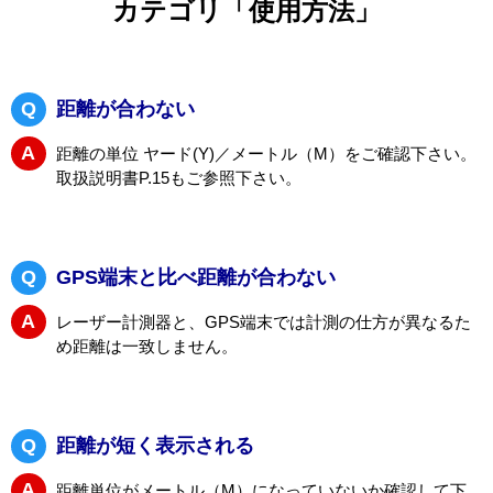
キーワードを選択／入力
検索
LS X1 Fit2 に関する
カテゴリ「使用方法」
Q
距離が合わない
A
距離の単位 ヤード(Y)／メートル（M）をご確認下さい。
取扱説明書P.15もご参照下さい。
Q
GPS端末と比べ距離が合わない
A
レーザー計測器と、GPS端末では計測の仕方が異なるた