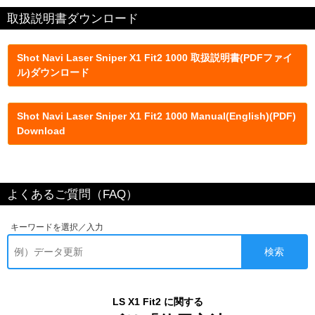
保管温度
-20 〜 60℃
防水
IP4相当（生活防水程度）
付属品
キャリングケース、ストラップ、レンズク
ロス、CR2リチウム電池（動作確認用サン
プル）、取扱説明書件保証書
取扱説明書ダウンロード
Shot Navi Laser Sniper X1 Fit2 1000 取扱説明書(PDFファイ
ル)ダウンロード
Shot Navi Laser Sniper X1 Fit2 1000 Manual(English)(PDF)
Download
よくあるご質問（FAQ）