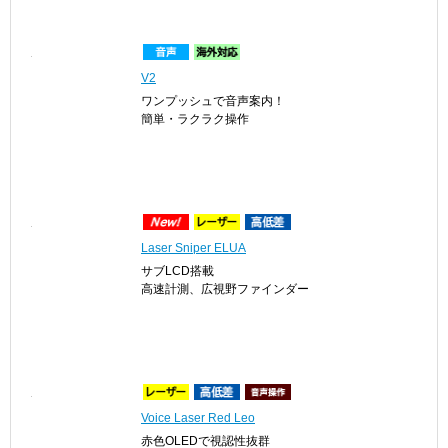
Neo2hp
コンパクトな手持ち型
音声案内やデカ文字機能も
V2
ワンプッシュで音声案内！
簡単・ラクラク操作
Laser Sniper ELUA
サブLCD搭載
高速計測、広視野ファインダー