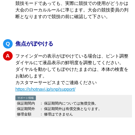
Q
競技での使用はできますか
A
切替ボタン長押しで高低差計測をOFFにできます。
取扱説明書 P.12「高低差計測をON/OFFする」参照
競技モードであっても、実際に競技での使用がどうかは
大会のローカルルールに準じます。大会の競技委員の判
断となりますので競技の前に確認して下さい。
Q
焦点がぼやける
A
ファインダーの表示がぼやけている場合は、ピント調整
ダイヤルにて液晶表示の鮮明度を調整してください。
ダイヤルを動かしてもぼやけたままのは、本体の検査を
お勧めします。
カスタマーサービスまでご連絡ください
https://shotnavi.jp/snp/support/