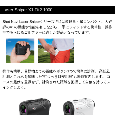
Laser Sniper X1 Fit2 1000
Shot Navi Laser Sniperシリーズ Fit2は超軽量・超コンパクト。大好
評のX1の機能や性能を有しながら、 手にフィットする携帯性・操作
性であらゆるゴルファーに適した製品となっています。
操作も簡単、目標物までの距離をボタン1つで簡単に計測。 高低差
計測とこれらを加味した”打つべき目安距離”も瞬時案内します。 コ
ースの起伏を意識せず、計測された距離を把握して自信を持ってス
イングしよう。