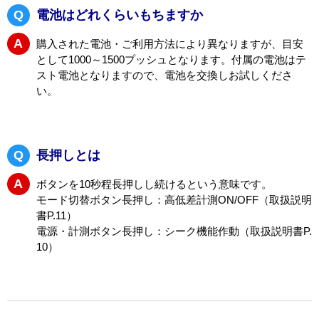
サポート情報
保証期間内
：
保証期間内については無償交換。
保証期間外
：
保証期間外は有償交換となります。
修理金額
：
修理はできません
Q
電池はどれくらいもちますか
A
購入された電池・ご利用方法により異なりますが、目安
として1000～1500プッシュとなります。付属の電池はテ
スト電池となりますので、電池を交換しお試しくださ
い。
Q
長押しとは
A
ボタンを10秒程長押しし続けるという意味です。
モード切替ボタン長押し：高低差計測ON/OFF（取扱説明
書P.11）