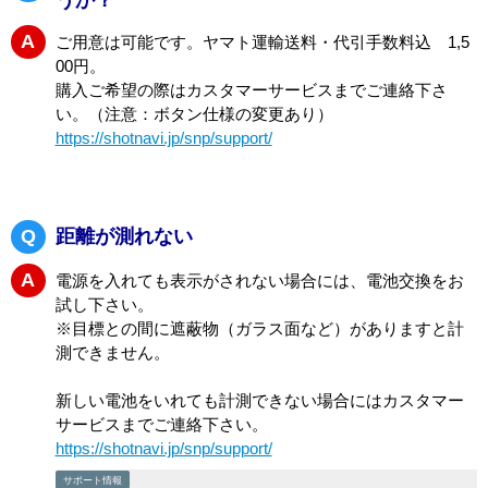
保証期間外
：
保証期間外は有償交換となります。
修理金額
：
修理はできません
蓋を紛失してしまいました。購入は可能でしょ
Q
うか？
A
ご用意は可能です。ヤマト運輸送料・代引手数料込 1,5
00円。
購入ご希望の際はカスタマーサービスまでご連絡下さ
い。（注意：ボタン仕様の変更あり）
https://shotnavi.jp/snp/support/
Q
距離が測れない
A
電源を入れても表示がされない場合には、電池交換をお
試し下さい。
※目標との間に遮蔽物（ガラス面など）がありますと計