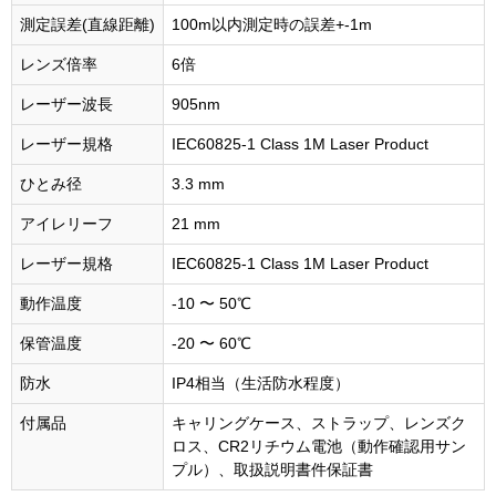
本体重量
138g (電池含まず)
電源
CR2リチウム電池×1（商品に付属の電池は
動作確認用サンプル電池）
測定範囲
10～1093y ／ 10～1000ｍ
測定誤差(直線距離)
100m以内測定時の誤差+-1m
レンズ倍率
6倍
レーザー波長
905nm
レーザー規格
IEC60825-1 Class 1M Laser Product
ひとみ径
3.3 mm
アイレリーフ
21 mm
レーザー規格
IEC60825-1 Class 1M Laser Product
動作温度
-10 〜 50℃