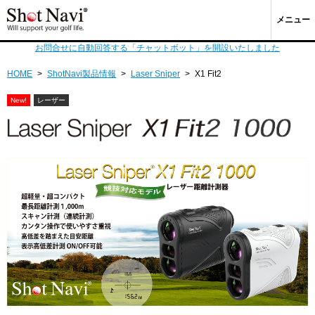
メニュー
お問合せに自動回答する「チャットボット」を開設いたしました
HOME
>
ShotNavi製品情報
>
Laser Sniper
>
X1 Fit2
New!
レーザー