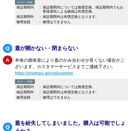
Q
本体の修理はできますか？
A
レーザー機種については本体修理はお受けできません。
交換の対応をさせて頂いております。
サポート情報
保証期間内
：
保証期間内については無償交換。保証期間内でもお
客様過失による破損は有償交換。
保証期間外
：
保証期間外は有償交換となります。
修理金額
：
修理はできません
Q
蓋が開かない・閉まらない
A
本体の個体差により蓋のかみ合わせが良くない場合がご
ざいます。カスタマーサービスまでご連絡下さい。
https://shotnavi.jp/snp/support/
サポート情報
保証期間内
：
保証期間内については無償交換。