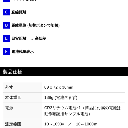
A
打ち上げ・打ち下ろしを示すアイコン
B
スキャン計測中
C
直線距離
D
距離単位 (切替ボタンで切替)
E
目安距離 → 高低差
F
電池残量表示
製品仕様
外寸
89 x 72 x 36mm