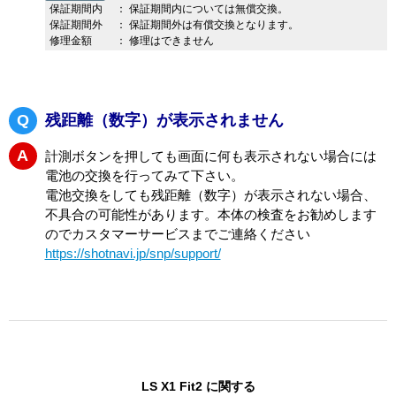
測できません。
新しい電池をいれても計測できない場合にはカスタマー
サービスまでご連絡下さい。
https://shotnavi.jp/snp/support/
サポート情報
保証期間内
：
保証期間内については無償交換。
保証期間外
：
保証期間外は有償交換となります。
修理金額
：
修理はできません
Q
残距離（数字）が表示されません
A
計測ボタンを押しても画面に何も表示されない場合には
電池の交換を行ってみて下さい。
電池交換をしても残距離（数字）が表示されない場合、
不具合の可能性があります。本体の検査をお勧めします
のでカスタマーサービスまでご連絡ください
https://shotnavi.jp/snp/support/